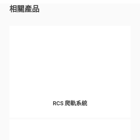
相關產品
快速及可靠
能夠滿足4個月完成工程的嚴格計劃要求
技術主管可確保系統在工程中快速、無故障地啟動
RCS 爬軌系統