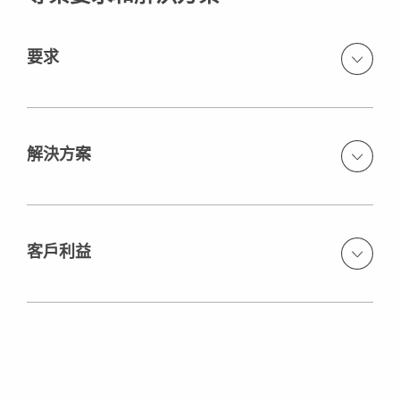
要求
豎井混凝土襯砌的牆模板，支撐平臺要爬升，轉移所有負
載高達 280 kN，必須在 4 個月的計劃期限內完成 12 次澆
築，必須快速簡單地操作，僅使用未殺死的工作力
解決方案
配備一組RCS液壓系統，能夠以1.0 m/ min 的速度提升
28t，所有載重僅需由4個牆錨承擔。
客戶利益
系統易於使用，即使由只需非熟練的工作技工工人亦可控
制使用
系統會自動爬升，因此需要時用起重機的時間不長