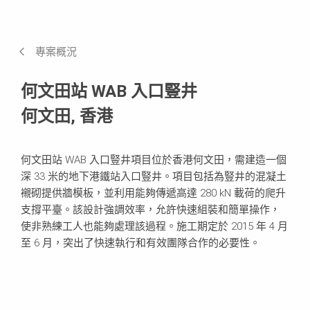
印象
需求和解決方案
專案概況
使用的系統
何文田站 WAB 入口豎井
何文田, 香港
何文田站 WAB 入口豎井項目位於香港何文田，需建造一個
深 33 米的地下港鐵站入口豎井。項目包括為豎井的混凝土
襯砌提供牆模板，並利用能夠傳遞高達 280 kN 載荷的爬升
支撐平臺。該設計強調效率，允許快速組裝和簡單操作，
使非熟練工人也能夠處理該過程。施工期定於 2015 年 4 月
至 6 月，突出了快速執行和有效團隊合作的必要性。