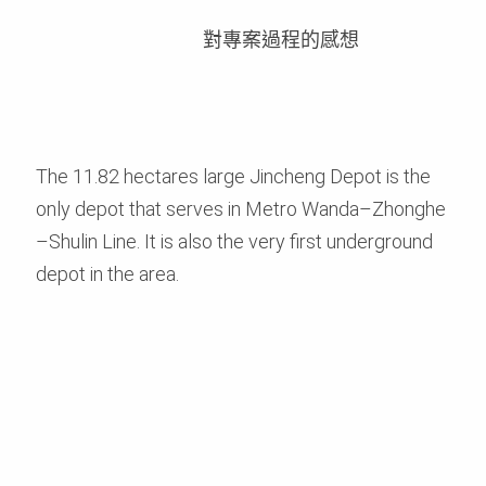
對專案過程的感想
The 11.82 hectares large Jincheng Depot is the
only depot that serves in Metro Wanda–Zhonghe
–Shulin Line. It is also the very first underground
depot in the area.