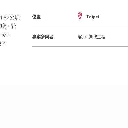
位置
Taipei
.82公頃
修廠、管
e +
專案參與者
客戶: 達欣工程
高。