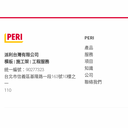
PERI
產品
服務
派利台灣有限公司
項目
模板 | 施工架 | 工程服務
知識
統一編號：90277323
公司
台北市信義區基隆路一段163號10樓之
聯絡我們
一
110
版本資料
隱私政策
聯絡我們
使用條款
使用守則
條款與條件 | 商業條款
條款與條件 |