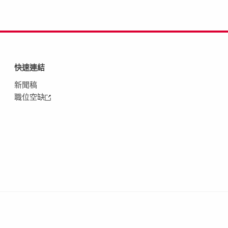
快速連結
新聞稿
職位空缺
 採購條款
租賃準則
Cookies