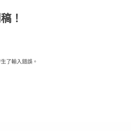
聞稿！
發生了輸入錯誤。